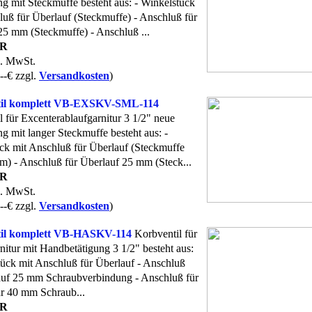
g mit Steckmuffe besteht aus: - Winkelstück
luß für Überlauf (Steckmuffe) - Anschluß für
25 mm (Steckmuffe) - Anschluß ...
UR
l. MwSt.
--€ zzgl.
Versandkosten
)
til komplett VB-EXSKV-SML-114
l für Excenterablaufgarnitur 3 1/2" neue
g mit langer Steckmuffe besteht aus: -
ck mit Anschluß für Überlauf (Steckmuffe
m) - Anschluß für Überlauf 25 mm (Steck...
UR
l. MwSt.
--€ zzgl.
Versandkosten
)
il komplett VB-HASKV-114
Korbventil für
nitur mit Handbetätigung 3 1/2" besteht aus:
tück mit Anschluß für Überlauf - Anschluß
auf 25 mm Schraubverbindung - Anschluß für
r 40 mm Schraub...
UR