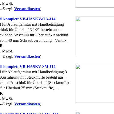
l. MwSt.
--€ zzgl.
Versandkosten
)
til komplett VB-HASKV-OA-114
l für Ablaufgarnitur mit Handbetätigung
luß für Überlauf 3 1/2" besteht aus: -
ck ohne Anschluß für Überlauf - Anschluß
frohr 40 mm Schraubverbindung - Ventilk...
UR
l. MwSt.
--€ zzgl.
Versandkosten
)
til komplett VB-HASKV-SM-114
l für Ablaufgarnitur mit Handbetätigung 3
 Ausführung mit Steckmuffe besteht aus: -
ck mit Anschluß für Überlauf (Steckmuffe) -
für Überlauf 25 mm (Steckmuffe) ...
UR
l. MwSt.
--€ zzgl.
Versandkosten
)