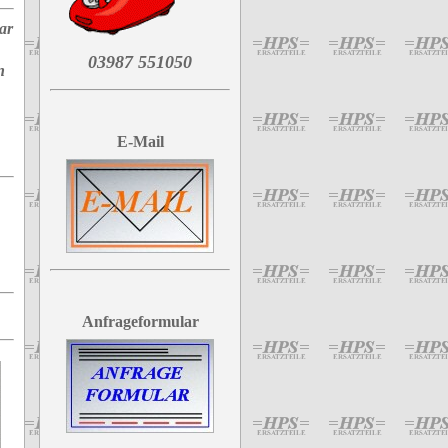
ar
03987 551050
n
E-Mail
Anfrageformular