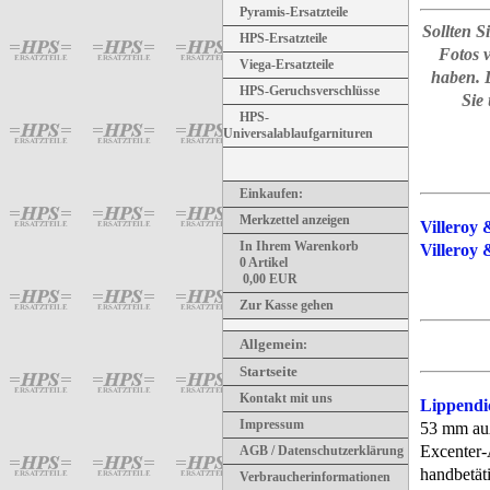
Pyramis-Ersatzteile
Sollten S
HPS-Ersatzteile
Fotos v
Viega-Ersatzteile
haben. 
HPS-Geruchsverschlüsse
Sie
HPS-
Universalablaufgarnituren
Einkaufen:
Merkzettel anzeigen
Villeroy 
In Ihrem Warenkorb
Villeroy
0
Artikel
0,00
EUR
Zur Kasse gehen
Allgemein
:
Startseite
Kontakt mit uns
Lippend
Impressum
53 mm au
Excenter-
AGB / Datenschutzerklärung
handbetät
Verbraucherinformationen