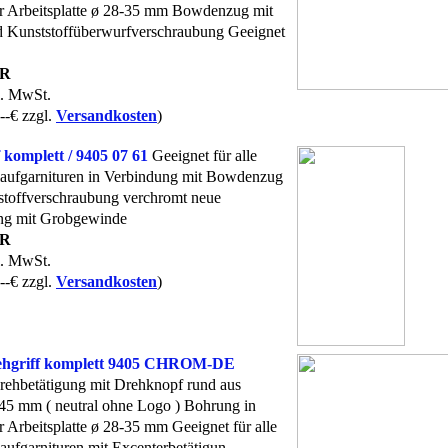
r Arbeitsplatte ø 28-35 mm Bowdenzug mit
 Kunststoffüberwurfverschraubung Geeignet
UR
l. MwSt.
--€ zzgl.
Versandkosten
)
 komplett / 9405 07 61
Geeignet für alle
ufgarnituren in Verbindung mit Bowdenzug
stoffverschraubung verchromt neue
ng mit Grobgewinde
UR
l. MwSt.
--€ zzgl.
Versandkosten
)
hgriff komplett 9405 CHROM-DE
rehbetätigung mit Drehknopf rund aus
 45 mm ( neutral ohne Logo ) Bohrung in
r Arbeitsplatte ø 28-35 mm Geeignet für alle
fgarnituren mit Excenterbetätigun