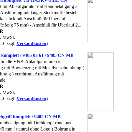
til komplett VB-HASKV-SML-114
l für Ablaufgarnitur mit Handbetätigung 3
 Ausführung mit langer Steckmuffe besteht
nkelstück mit Anschluß für Überlauf
fe lang 75 mm) - Anschluß für Überlauf 2...
UR
l. MwSt.
--€ zzgl.
Versandkosten
)
f komplett / 9405 03 61 / 9405 CN MB
für alle V&B-Ablaufgarnituren in
g mit Bowdenzug mit Metallverschraubung (
ührung ) verchromt Ausführung mit
nde
UR
l. MwSt.
--€ zzgl.
Versandkosten
)
griff komplett / 9405 CN MB
rehbetätigung mit Drehknopf rund aus
 45 mm ( neutral ohne Logo ) Bohrung in