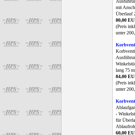
Ausführun
mit Ansch
Überlauf 
80,00 E
(Preis ink
unter 200,
Korbven
Korbventi
Ausführun
Winkelstü
lang 75 m
84,00 E
(Preis ink
unter 200,
Korbvent
Ablaufgar
- Winkels
für Überl
Ablaufroh
60,00 E