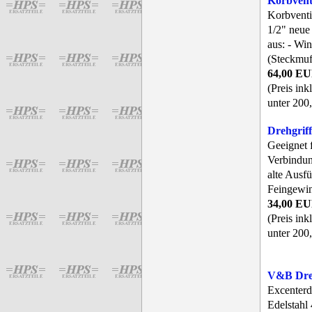
Korbven
Korbventi
1/2" neue
aus: - Wi
(Steckmuf
64,00 E
(Preis ink
unter 200,
Drehgrif
Geeignet 
Verbindun
alte Ausf
Feingewi
34,00 E
(Preis ink
unter 200,
V&B Dreh
Excenterd
Edelstahl