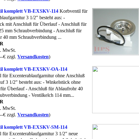
il komplett VB-EXSKV-114
Korbventil für
laufgarnitur 3 1/2" besteht aus: -
ck mit Anschluß für Überlauf - Anschluß für
25 mm Schraubverbindung - Anschluß für
r 40 mm Schraubverbindung ...
UR
l. MwSt.
--€ zzgl.
Versandkosten
)
til komplett VB-EXSKV-OA-114
l für Excenterablaufgarnitur ohne Anschluß
uf 3 1/2" besteht aus: - Winkelstück ohne
für Überlauf - Anschluß für Ablaufrohr 40
bverbindung - Ventilkelch 114 mm...
UR
l. MwSt.
--€ zzgl.
Versandkosten
)
til komplett VB-EXSKV-SM-114
l für Excenterablaufgarnitur 3 1/2" neue