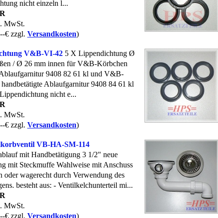
tung nicht einzeln l...
UR
l. MwSt.
--€ zzgl.
Versandkosten
)
ichtung V&B-VI-42
5 X Lippendichtung Ø
ßen / Ø 26 mm innen für V&B-Körbchen
Ablaufgarnitur 9408 82 61 kl und V&B-
handbetätigte Ablaufgarnitur 9408 84 61 kl
Lippendichtung nicht e...
UR
l. MwSt.
--€ zzgl.
Versandkosten
)
lkorbventil VB-HA-SM-114
ablauf mit Handbetätigung 3 1/2" neue
g mit Steckmuffe Wahlweise mit Anschuss
n oder wagerecht durch Verwendung des
ns. besteht aus: - Ventilkelchunterteil mi...
UR
l. MwSt.
--€ zzgl.
Versandkosten
)