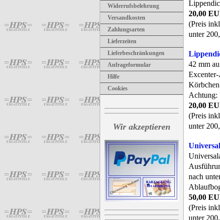
Lippendich
Widerrufsbelehrung
20,00 E
Versandkosten
(Preis ink
Zahlungsarten
unter 200,
Lieferzeiten
Lippend
Lieferbeschränkungen
42 mm au
Anfrageformular
Excenter-
Hilfe
Körbchen 
Cookies
Achtung: 
20,00 E
(Preis ink
unter 200,
Wir akzeptieren
Universa
Universal
Ausführun
nach unte
Ablaufboge
50,00 E
(Preis ink
unter 200,