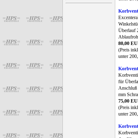
Korbvent
Excenterab
Winkelstü
Überlauf 
Ablaufroh
80,00 E
(Preis ink
unter 200,
Korbven
Korbventi
für Überla
Anschluß 
mm Schrau
75,00 E
(Preis ink
unter 200,
Korbven
Korbventi