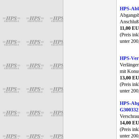
HPS-Abl
Abgangsb
Anschluß
11,00 E
(Preis in
unter 200
HPS-Ver
Verlänge
mit Konu
13,00 E
(Preis in
unter 200
HPS-Abg
G300332
Verschra
14,00 E
(Preis in
unter 200