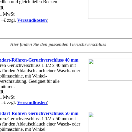
edlich und gleich tiefen Becken
UR
kl. MwSt.
,--€ zzgl.
Versandkosten
)
Hier finden Sie den passenden Geruchsverschluss
ndart-Röhren-Geruchverschluss 40 mm
en-Geruchverschluss 1 1/2 x 40 mm mit
 für den Ablaufschlauch einer Wasch- oder
pülmaschine, mit Winkel-
erschraubung. Geeignet für alle
nituren.
UR
kl. MwSt.
,--€ zzgl.
Versandkosten
)
ndart-Röhren-Geruchverschluss 50 mm
en-Geruchverschluss 1 1/2 x 50 mm mit
 für den Ablaufschlauch einer Wasch- oder
pülmaschine, mit Winkel-