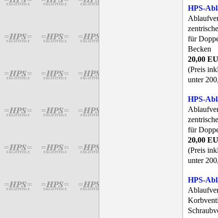
HPS-Abl
Ablaufve
zentrisc
für Doppe
Becken
20,00 E
(Preis in
unter 200
HPS-Abl
Ablaufve
zentrisc
für Doppe
20,00 E
(Preis in
unter 200
HPS-Abl
Ablaufve
Korbventi
Schraubve