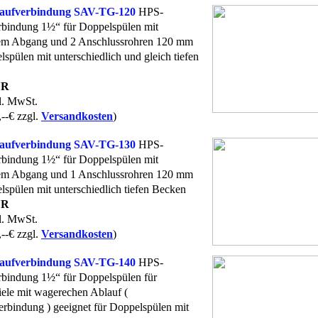
aufverbindung SAV-TG-120
HPS-
rbindung 1½“ für Doppelspülen mit
hem Abgang und 2 Anschlussrohren 120 mm
lspülen mit unterschiedlich und gleich tiefen
UR
kl. MwSt.
,--€ zzgl.
Versandkosten
)
aufverbindung SAV-TG-130
HPS-
rbindung 1½“ für Doppelspülen mit
hem Abgang und 1 Anschlussrohren 120 mm
lspülen mit unterschiedlich tiefen Becken
UR
kl. MwSt.
,--€ zzgl.
Versandkosten
)
aufverbindung SAV-TG-140
HPS-
rbindung 1½“ für Doppelspülen für
ele mit wagerechen Ablauf (
rbindung ) geeignet für Doppelspülen mit