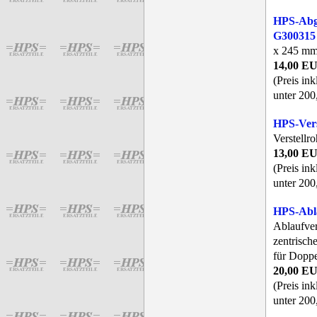
HPS-Abg
G300315
x 245 mm
14,00 E
(Preis in
unter 200
HPS-Ver
Verstellr
13,00 E
(Preis in
unter 200
HPS-Abl
Ablaufve
zentrisc
für Doppe
20,00 E
(Preis in
unter 200