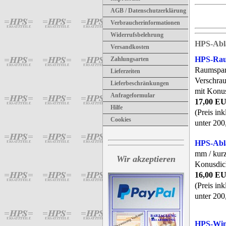
AGB / Datenschutzerklärung
Verbraucherinformationen
Widerrufsbelehrung
HPS-Abl
Versandkosten
HPS-Rau
Zahlungsarten
Raumspar
Lieferzeiten
Verschrau
Lieferbeschränkungen
mit Konu
Anfrageformular
17,00 E
Hilfe
(Preis in
Cookies
unter 200
HPS-Abl
mm / kurz
Wir akzeptieren
Konusdic
16,00 E
(Preis in
unter 200
HPS-Win