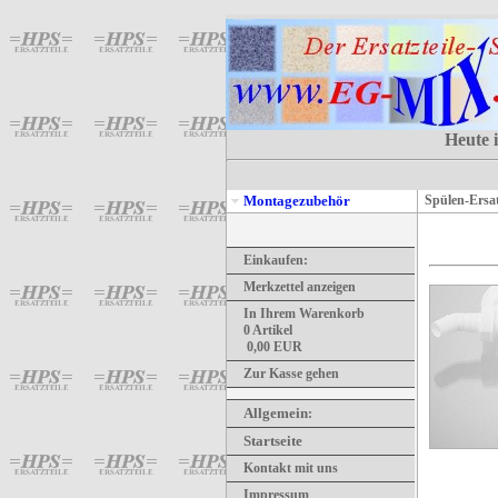
Heute i
Montagezubehör
Spülen-Ersat
Einkaufen:
Merkzettel anzeigen
In Ihrem Warenkorb
0
Artikel
0,00
EUR
Zur Kasse gehen
Allgemein
:
Startseite
Kontakt mit uns
Impressum