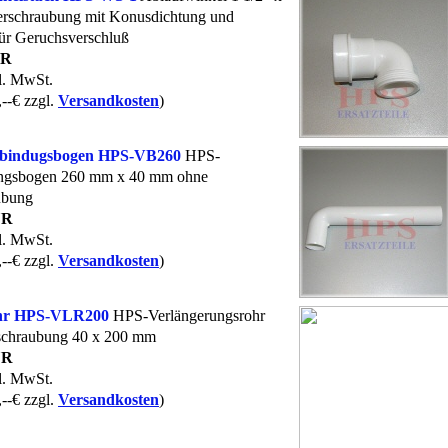
rschraubung mit Konusdichtung und
ür Geruchsverschluß
UR
kl. MwSt.
,--€ zzgl.
Versandkosten
)
bindugsbogen HPS-VB260
HPS-
ngsbogen 260 mm x 40 mm ohne
ubung
UR
kl. MwSt.
,--€ zzgl.
Versandkosten
)
hr HPS-VLR200
HPS-Verlängerungsrohr
schraubung 40 x 200 mm
UR
kl. MwSt.
,--€ zzgl.
Versandkosten
)