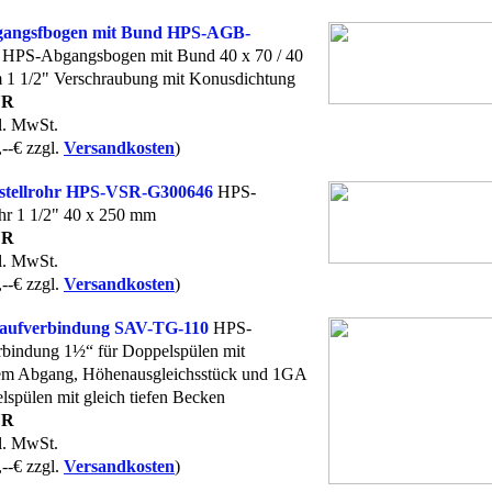
angsfbogen mit Bund HPS-AGB-
HPS-Abgangsbogen mit Bund 40 x 70 / 40
 1 1/2" Verschraubung mit Konusdichtung
UR
kl. MwSt.
,--€ zzgl.
Versandkosten
)
stellrohr HPS-VSR-G300646
HPS-
ohr 1 1/2" 40 x 250 mm
UR
kl. MwSt.
,--€ zzgl.
Versandkosten
)
aufverbindung SAV-TG-110
HPS-
rbindung 1½“ für Doppelspülen mit
hem Abgang, Höhenausgleichsstück und 1GA
lspülen mit gleich tiefen Becken
UR
kl. MwSt.
,--€ zzgl.
Versandkosten
)