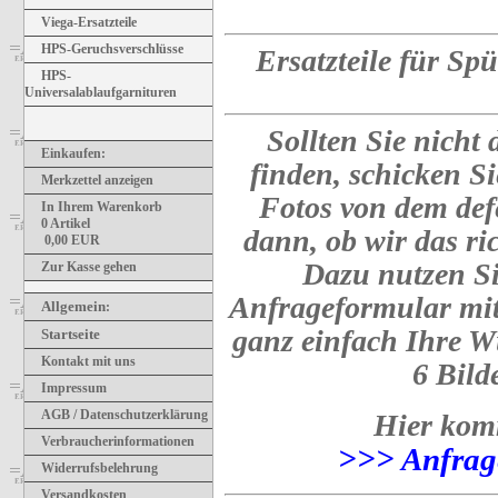
Viega-Ersatzteile
HPS-Geruchsverschlüsse
Ersatzteile für Sp
HPS-
Universalablaufgarnituren
Sollten Sie nicht 
Einkaufen:
finden, schicken Si
Merkzettel anzeigen
Fotos von dem defe
In Ihrem Warenkorb
0
Artikel
dann, ob wir das ric
0,00
EUR
Dazu nutzen Si
Zur Kasse gehen
Anfrageformular mit
Allgemein
:
ganz einfach Ihre W
Startseite
Kontakt mit uns
6 Bild
Impressum
AGB / Datenschutzerklärung
Hier kom
Verbraucherinformationen
>>> Anfrag
Widerrufsbelehrung
Versandkosten