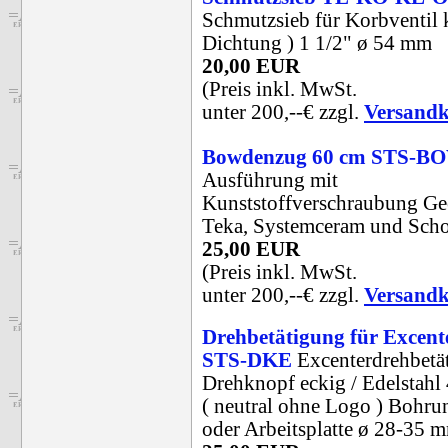
Schmutzsieb für Korbventil 
Dichtung ) 1 1/2" ø 54 mm
20,00 EUR
(Preis inkl. MwSt.
unter 200,--€ zzgl.
Versandk
Bowdenzug 60 cm STS-B
Ausführung mit
Kunststoffverschraubung Gee
Teka, Systemceram und Sch
25,00 EUR
(Preis inkl. MwSt.
unter 200,--€ zzgl.
Versandk
Drehbetätigung für Excent
STS-DKE
Excenterdrehbetä
Drehknopf eckig / Edelstahl
( neutral ohne Logo ) Bohru
oder Arbeitsplatte ø 28-35 