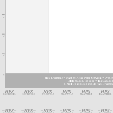
HPS-Ersatzteile * Inhaber: Heinz-Peter Schwerin * Lyche
Telefon:03987-551050 * Telefax:039
E-Mail: eg-mix@eg-mix.de / hps-ersatzte