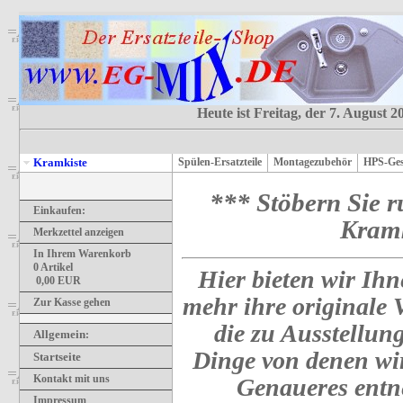
Heute ist Freitag, der 7. August 2
Kramkiste
Spülen-Ersatzteile
Montagezubehör
HPS-Ges
*** Stöbern Sie r
Einkaufen:
Kramk
Merkzettel anzeigen
In Ihrem Warenkorb
0
Artikel
Hier bieten wir Ihne
0,00
EUR
mehr ihre originale
Zur Kasse gehen
die zu Ausstellun
Allgemein
:
Dinge von denen wi
Startseite
Kontakt mit uns
Genaueres entne
Impressum